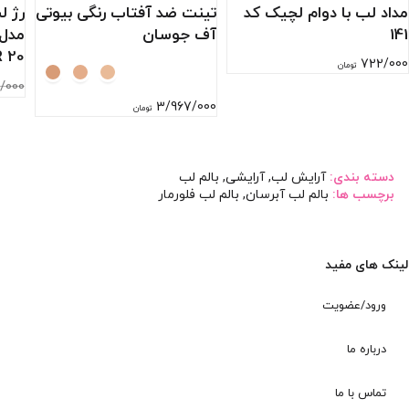
مداد لب با دوام لچیک کد
تینت ضد آفتاب رنگی بیوتی
رژ ل
141
آف جوسان
مدل 
 20
722/000
تومان
/000
3/967/000
تومان
دسته بندی:
آرایش لب
,
آرایشی
,
بالم لب
برچسب ها:
بالم لب آبرسان
,
بالم لب فلورمار
لینک های مفید
ورود/عضویت
درباره ما
تماس با ما