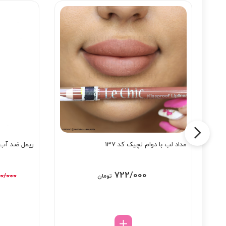
مداد لب با دوام لچیک کد 137
ریمل ضد آب 
722/000
40/000
تومان