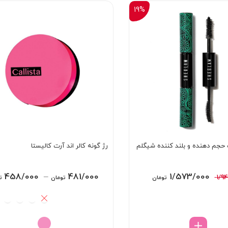
19%
حجم دهنده و بلند کننده شیگلم
رژ گونه کالر اند آرت کالیستا
قیمت
قیمت
458/000
–
481/000
1/573/000
1/9
تومان
تومان
ت
اصلی:
فعلی:
1/940/000 تومان
1/573/000 تومان.
بود.