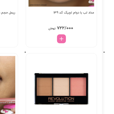
مداد لب با دوام لچیک کد 139
ریمل حجم ده
722/000
تومان