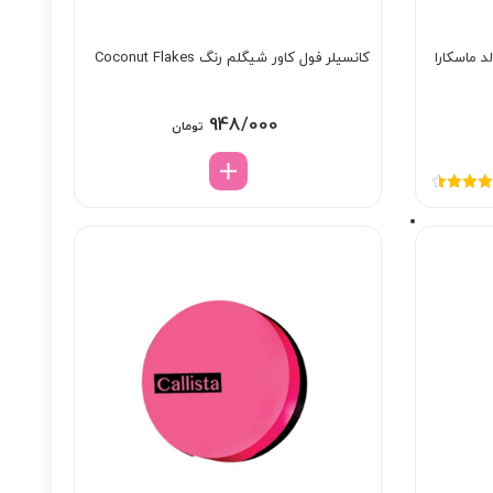
د ماسکارا
کانسیلر فول کاور شیگلم رنگ Coconut Flakes
948/000
تومان
ره
4.50
از 5