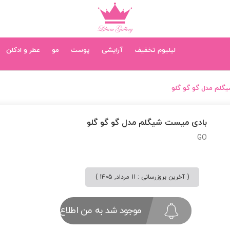
لیلیوم تخفیف
آرایشی
پوست
مو
عطر و ادکلن
گلم مدل گو گو گلو
بادی میست شیگلم مدل گو گو گلو
GO
( آخرین بروزرسانی : 11 مرداد, 1405 )
موجود شد به من اطلاع بده