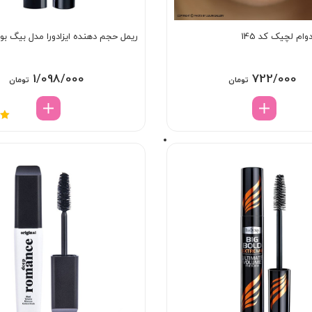
وام لچیک کد 145
ریمل حجم دهنده ایزادورا مدل بیگ بول
1/098/000
722/000
تومان
تومان
نم