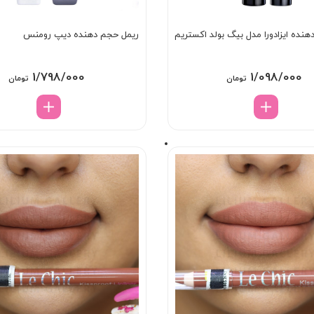
نده ایزادورا مدل بیگ بولد اکستریم
ریمل حجم دهنده دیپ رومنس
1/798/000
1/098/000
تومان
تومان