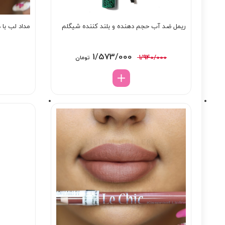
ریمل ضد آب حجم دهنده و بلند کننده شیگلم
مداد لب با د
قیمت
قیمت
1/573/000
1/940/000
تومان
اصلی:
فعلی:
1/940/000 تومان
1/573/000 تومان.
بود.