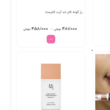
رژ گونه کالر اند آرت کالیستا
Price
458/000
–
481/000
تومان
تومان
range:
458/000 تو
through
481/000 تومان