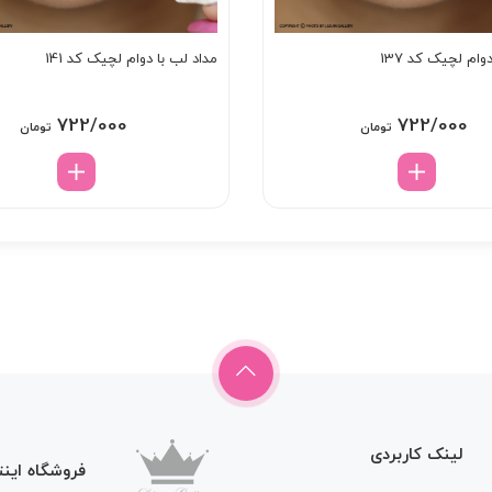
وام لچیک کد 137
مداد لب با دوام لچیک کد 141
722/000
722/000
تومان
تومان
لینک کاربردی
فروشگاه اینت