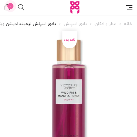
0
خانه
عطر و ادکلن
بادی اسپلش
بادی اسپلش لیمیتد ادیشن ویکتوریا سکرت oney