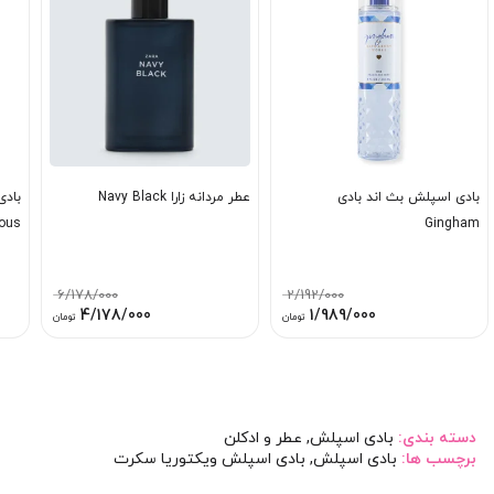
بادی اسپلش بث اند بادی
عطر مردانه زارا Navy Black
بادی
ous
Gingham
6/178/000
2/192/000
قیمت
قیمت
قیمت
قیمت
4/178/000
1/989/000
تومان
تومان
اصلی:
فعلی:
اصلی:
فعلی:
2/192/000 تومان
1/989/000 تومان.
6/178/000 تومان
4/178/000 توم
بود.
بود.
دسته بندی:
بادی اسپلش
,
عطر و ادکلن
برچسب ها:
بادی اسپلش
,
بادی اسپلش ویکتوریا سکرت