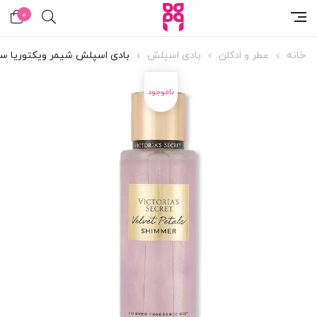
0
خانه
عطر و ادکلن
بادی اسپلش
بادی اسپلش شیمر ویکتوریا سکرت  Petals