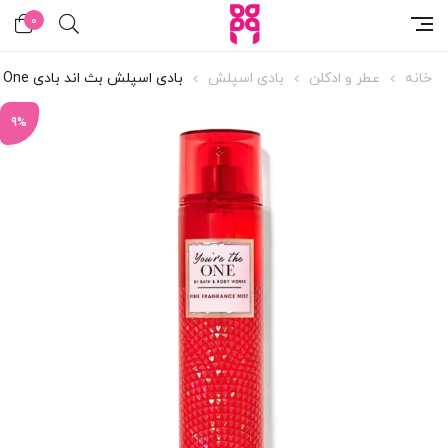
0
خانه
عطر و ادکلن
بادی اسپلش
بادی اسپلش بث اند بادی You’re The One
9%