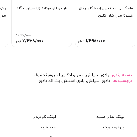
مام کرمی ضد تعریق زنانه کلینیکال
عطر دو قلو مردانه زارا سیلور و گلد
بادی
رکسونا مدل شاور کلین
مدل 
9/196/000
قیمت
قیمت
7/348/000
1/498/000
تومان
تومان
اصلی:
فعلی:
9/196/000 تومان
7/348/000 تو
بود.
دسته بندی:
بادی اسپلش
,
عطر و ادکلن
,
لیلیوم تخفیف
برچسب ها:
بادی اسپلش
,
بادی اسپلش بث اند بادی
لینک های مفید
لینک کاربردی
ورود/عضویت
سبد خرید