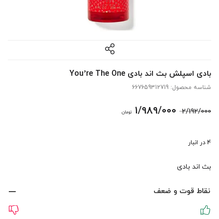
بادی اسپلش بث اند بادی You’re The One
شناسه محصول:
667659312719
قیمت
قیمت
1/989/000
2/192/000
تومان
اصلی:
فعلی:
4 در انبار
2/192/000 تومان
1/989/000 تومان.
بث اند بادی
بود.
نقاط قوت و ضعف