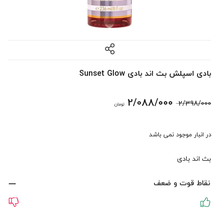
بادی اسپلش بث اند بادی Sunset Glow
قیمت
قیمت
2/088/000
2/398/000
تومان
اصلی:
فعلی:
در انبار موجود نمی باشد
2/398/000 تومان
2/088/000 تومان.
بث اند بادی
بود.
نقاط قوت و ضعف