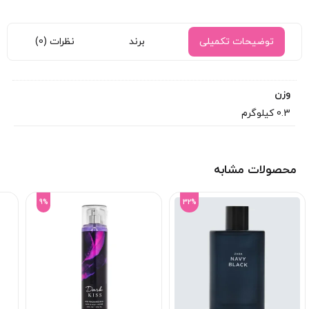
توضیحات تکمیلی
برند
نظرات (0)
وزن
0.3 کیلوگرم
محصولات مشابه
9%
32%