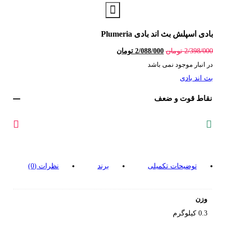
بادی اسپلش بث اند بادی Plumeria
قیمت اصلی: 2/398/000 تومان بود.
قیمت فعلی: 2/088/000 تومان.
2/398/000
تومان
2/088/000
تومان
در انبار موجود نمی باشد
بث اند بادی
نقاط قوت و ضعف
توضیحات تکمیلی
برند
نظرات (0)
وزن
0.3 کیلوگرم