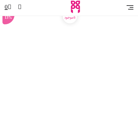
خانه
عطر و ادکلن
بادی اسپلش
بادی اسپلش بث اند بادی Plumeria
0
13%