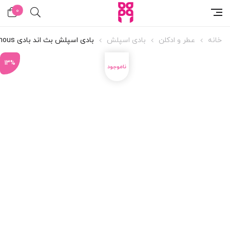
0
خانه
عطر و ادکلن
بادی اسپلش
بادی اسپلش بث اند بادی Luminous
13%