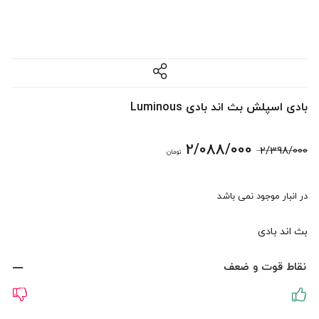
بادی اسپلش بث اند بادی Luminous
قیمت
قیمت
2/088/000
2/398/000
تومان
اصلی:
فعلی:
در انبار موجود نمی باشد
2/398/000 تومان
2/088/000 تومان.
بث اند بادی
بود.
نقاط قوت و ضعف