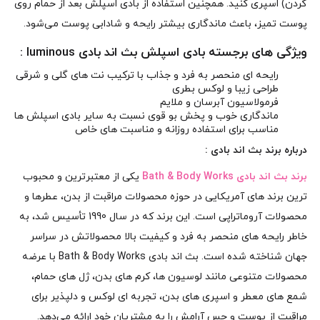
گردن) اسپری کنید. همچنین استفاده از بادی اسپلش بعد از حمام روی
پوست تمیز، باعث ماندگاری بیشتر رایحه و شادابی پوست می‌شود.
ویژگی های برجسته بادی اسپلش بث اند بادی luminous :
رایحه‌ ای منحصر به‌ فرد و جذاب با ترکیب نت‌ های گلی و شرقی
طراحی زیبا و لوکس بطری
فرمولاسیون آبرسان و ملایم
ماندگاری خوب و پخش بو قوی نسبت به سایر بادی اسپلش‌ ها
مناسب برای استفاده روزانه و مناسبت‌ های خاص
درباره
برند بث اند بادی
:
برند بث اند بادی Bath & Body Works
یکی از معتبرترین و محبوب‌
ترین برند های آمریکایی در حوزه محصولات مراقبت از بدن، عطرها و
محصولات آروماتراپی است. این برند که در سال 1990 تأسیس شد، به
خاطر رایحه‌ های منحصر به‌ فرد و کیفیت بالا محصولاتش در سراسر
جهان شناخته شده است. بث اند بادی Bath & Body Works با عرضه
محصولات متنوعی مانند لوسیون‌ ها، کرم‌ های بدن، ژل‌ های حمام،
شمع‌ های معطر و اسپری‌ های بدن، تجربه‌ ای لوکس و دلپذیر برای
مراقبت از پوست و حس آرامش را به مشتریان خود ارائه می‌دهد.