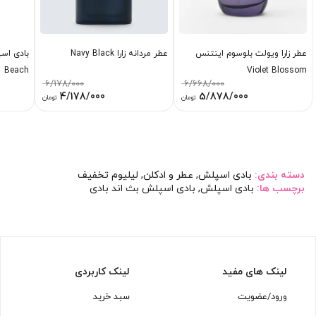
عطر زارا ویولت بلوسوم اینتنس
عطر مردانه زارا Navy Black
Beach
Violet Blossom
6/178/000
6/668/000
قیمت
قیمت
قیمت
قیمت
4/178/000
5/878/000
تومان
تومان
اصلی:
فعلی:
اصلی:
فعلی:
6/668/000 تومان
5/878/000 تومان.
6/178/000 تومان
4/178/000 تومان.
بود.
بود.
دسته بندی:
بادی اسپلش
,
عطر و ادکلن
,
لیلیوم تخفیف
برچسب ها:
بادی اسپلش
,
بادی اسپلش بث اند بادی
لینک های مفید
لینک کاربردی
ورود/عضویت
سبد خرید