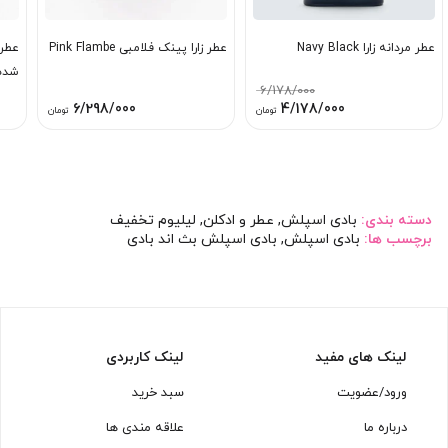
عطر مردانه زارا Navy Black
عطر زارا پینک فلامبی Pink Flambe
شده 
6/178/000
قیمت
قیمت
6/298/000
4/178/000
تومان
تومان
اصلی:
فعلی:
6/178/000 تومان
4/178/000 تومان.
بود.
دسته بندی:
بادی اسپلش
,
عطر و ادکلن
,
لیلیوم تخفیف
برچسب ها:
بادی اسپلش
,
بادی اسپلش بث اند بادی
لینک های مفید
لینک کاربردی
ورود/عضویت
سبد خرید
درباره ما
علاقه مندی ها