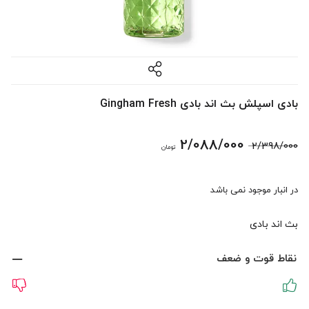
بادی اسپلش بث اند بادی Gingham Fresh
قیمت
قیمت
2/088/000
2/398/000
تومان
اصلی:
فعلی:
در انبار موجود نمی باشد
2/398/000 تومان
2/088/000 تومان.
بث اند بادی
بود.
نقاط قوت و ضعف