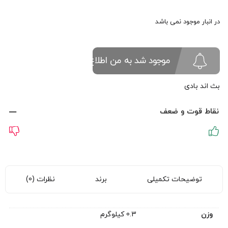
اصلی:
فعلی:
در انبار موجود نمی باشد
2/398/000 تومان
2/088/000 تومان.
بود.
موجود شد به من اطلاع بده
بث اند بادی
نقاط قوت و ضعف
توضیحات تکمیلی
برند
نظرات (0)
وزن
0.3 کیلوگرم