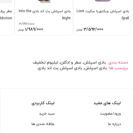
بادی اسپلش ویکتوریا سکرت Love
بادی اسپلش بث اند بادی Into the
عطر پرفی
diction
Night
Spell
2/192/000
قیمت
قیمت
1/989/000
3/592/000
تومان
تومان
اصلی:
فعلی:
2/192/000 تومان
1/989/000 تومان.
بود.
دسته بندی:
بادی اسپلش
,
عطر و ادکلن
,
لیلیوم تخفیف
برچسب ها:
بادی اسپلش
,
بادی اسپلش بث اند بادی
لینک های مفید
لینک کاربردی
ورود/عضویت
سبد خرید
درباره ما
علاقه مندی ها