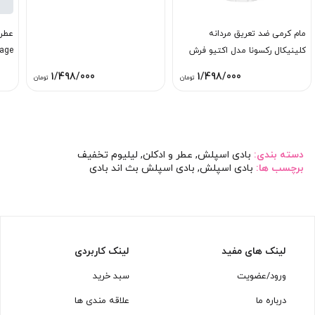
مام کرمی ضد تعریق مردانه
کلینیکال رکسونا مدل اکتیو فرش
age
1/498/000
1/498/000
تومان
تومان
دسته بندی:
بادی اسپلش
,
عطر و ادکلن
,
لیلیوم تخفیف
برچسب ها:
بادی اسپلش
,
بادی اسپلش بث اند بادی
لینک های مفید
لینک کاربردی
ورود/عضویت
سبد خرید
درباره ما
علاقه مندی ها