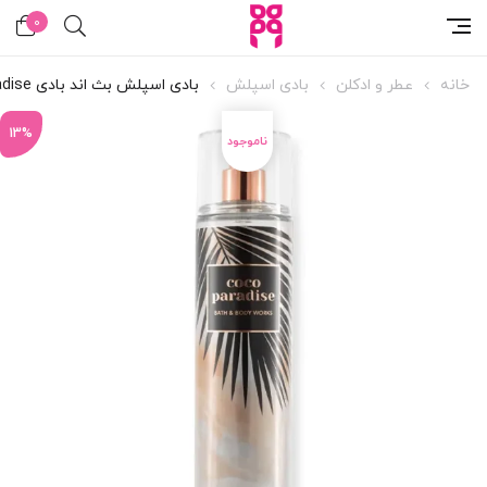
0
خانه
عطر و ادکلن
بادی اسپلش
بادی اسپلش بث اند بادی Coco Paradise
13%