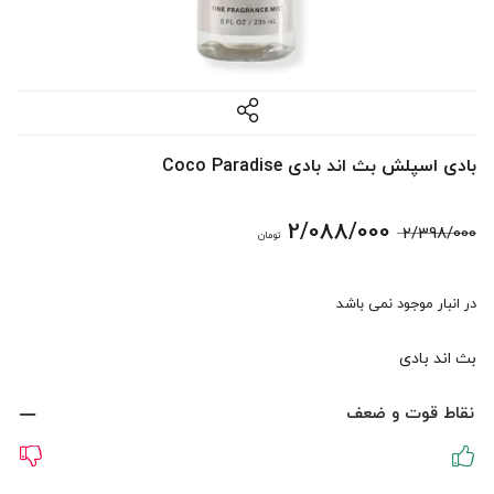
بادی اسپلش بث اند بادی Coco Paradise
قیمت
قیمت
2/088/000
2/398/000
تومان
اصلی:
فعلی:
در انبار موجود نمی باشد
2/398/000 تومان
2/088/000 تومان.
بث اند بادی
بود.
نقاط قوت و ضعف