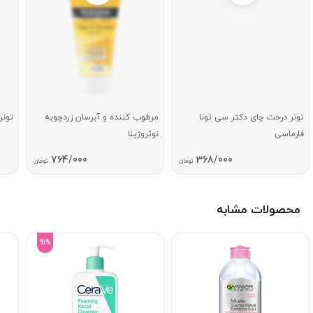
تونر درخت چای دکتر سی تونا
مرطوب کننده و آبرسان زردچوبه
تونر
فارماسی
نوتروژینا
764/000
368/000
تومان
تومان
محصولات مشابه
91%