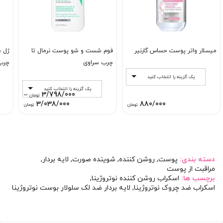
میسلار واتر پوست حساس گارنیر
فوم شست و شو پوست نرمال تا
ژل 
چرب سراوی
چرب
یک گزینه را انتخاب کنید
یک گزینه را انتخاب کنید
–
3/798/000
تومان
Price
3/038/000
880/000
تومان
تومان
range:
through
3/798/000 تو
دسته بندی:
پوست
,
روشن کننده
,
شوینده صورت
,
لایه بردار
,
مراقبت از پوست
برچسب ها:
اسکراب روشن کننده نوتروژینا
,
اسکراب ضد چروک نوتروژینا
,
لایه بردار ضد لک سلولار بوست نوتروژینا