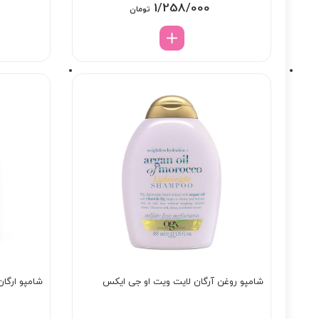
1/258/000
تومان
شامپو روغن آرگان لایت ویت او جی ایکس
شامپو ارگان