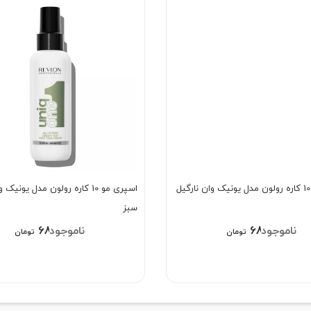
اسپری مو 10 کاره رولون مدل یونی
سبز
689/000
689/000
تومان
تومان