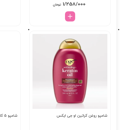
1/258/000
تومان
شامپو روغن کراتین او جی ایکس
شامپو 5 کاره ترمیم کننده مو لورال