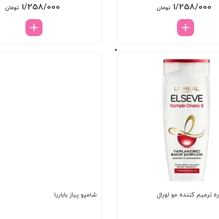
1/258/000
1/258/000
تومان
تومان
شامپو پیاز باباریا