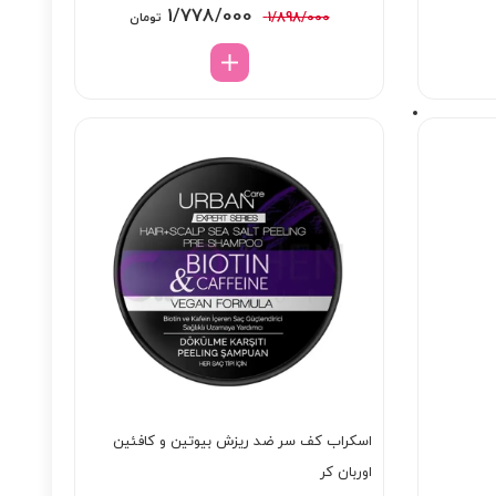
قیمت
قیمت
1/778/000
1/898/000
تومان
اصلی:
فعلی:
1/898/000 تومان
1/778/000 تومان.
بود.
اسکراب کف سر ضد ریزش بیوتین و کافئین
اوربان کر