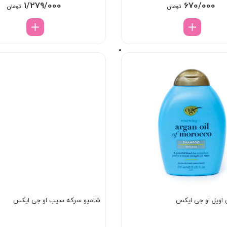
1/279/000
670/000
تومان
تومان
 اویل او جی ایکس
شامپو سرکه سیب او جی ایکس