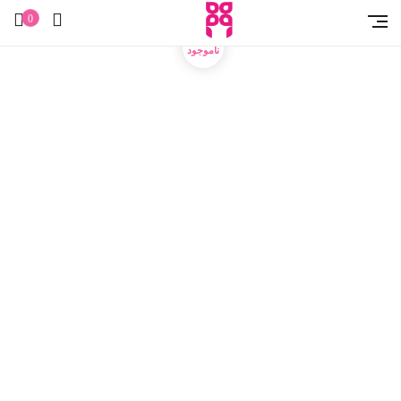
خانه
آرایشی
آرایش صورت
فیکساتورآرایش
اسپری فیکس و پرایمر گود
گریپ شیگلم
0