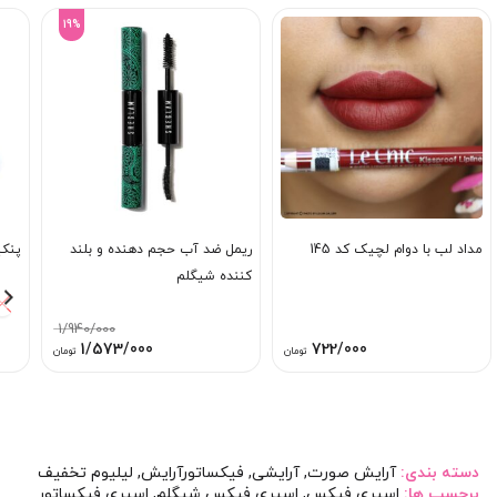
19%
مداد لب با دوام لچیک کد 145
ریمل ضد آب حجم دهنده و بلند
پنکی
کننده شیگلم
1/940/000
قیمت
قیمت
1/573/000
722/000
تومان
تومان
اصلی:
فعلی:
1/940/000 تومان
1/573/000 توم
بود.
دسته بندی:
آرایش صورت
,
آرایشی
,
فیکساتورآرایش
,
لیلیوم تخفیف
برچسب ها:
اسپری فیکس
,
اسپری فیکس شیگلم
,
اسپری فیکساتور