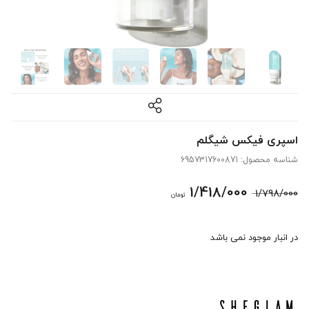
اسپری فیکس شیگلم
شناسه محصول:
6957317600871
قیمت
قیمت
1/418/000
1/798/000
تومان
اصلی:
فعلی:
در انبار موجود نمی باشد
1/798/000 تومان
1/418/000 تومان.
بود.