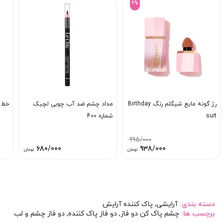
6%
رژ گونه مایع شیگلم رنگ Birthday
مداد چشم ضد آب چوبی لچیک
خط 
suit
شماره 400
995/000
قیمت
قیمت
680/000
938/000
تومان
تومان
اصلی:
فعلی:
995/000 تومان
938/000 تومان.
بود.
دسته بندی:
آرایشی
,
پاک کننده آرایش
برچسب ها:
چشم پاک کن دو فاز
,
دو فاز پاک کننده
,
دو فاز چشم و لب