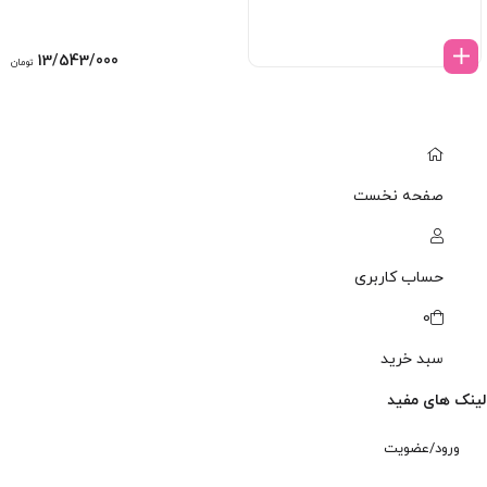
13/543/000
تومان
صفحه نخست
حساب کاربری
0
سبد خرید
لینک های مفید
ورود/عضویت