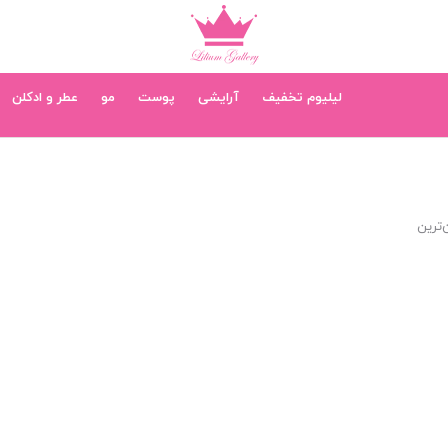
لیلیوم تخفیف
آرایشی
پوست
مو
عطر و ادکلن
‌ترین