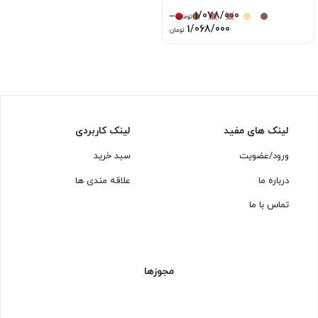
–
1/078/000
تومان
Price
1/068/000
تومان
range:
1/068/000 تومان
through
1/078/000 تومان
لینک های مفید
لینک کاربردی
ورود/عضویت
سبد خرید
درباره ما
علاقه مندی ها
تماس با ما
مجوزها