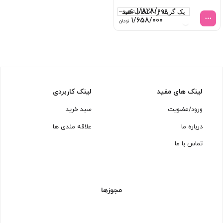
–
1/828/000
تومان
Price
1/658/000
تومان
range:
1/658/000 تومان
through
1/828/000 تومان
لینک های مفید
لینک کاربردی
ورود/عضویت
سبد خرید
درباره ما
علاقه مندی ها
تماس با ما
مجوزها