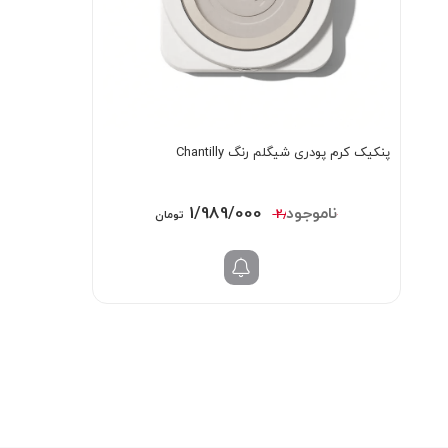
پنکیک کرم پودری شیگلم رنگ Chantilly
قیمت
قیمت
1/989/000
2/398/000
تومان
اصلی:
فعلی:
2/398/000 تومان
1/989/000 تومان.
بود.