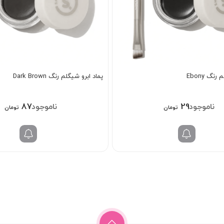
نگ Ebony
پماد ابرو شیگلم رنگ Dark Brown
878/000
298/000
تومان
تومان