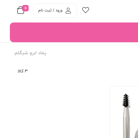
0
ورود / ثبت نام
پماد ابرو شیگلم
3 کالا