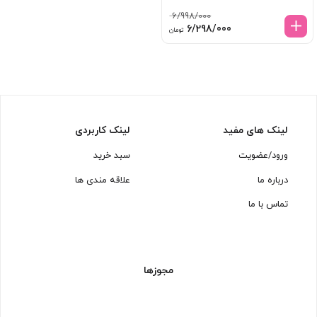
6/998/000
قیمت
قیمت
6/298/000
تومان
اصلی:
فعلی:
6/998/000 تومان
6/298/000 تومان.
بود.
لینک های مفید
لینک کاربردی
ورود/عضویت
سبد خرید
درباره ما
علاقه مندی ها
تماس با ما
مجوزها