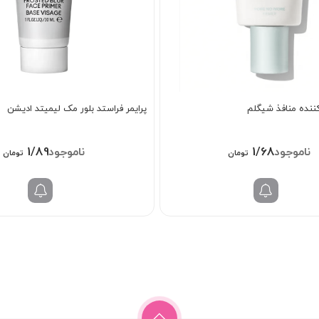
ننده منافذ شیگلم
پرایمر فراستد بلور مک لیمیتد ادیشن
1/898/000
1/688/000
تومان
تومان