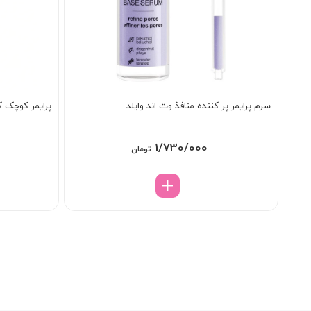
سرم پرایمر پر کننده منافذ وت اند وایلد
پرایمر کوچک ک
1/730/000
تومان