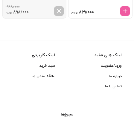
998/000
قیمت
قیم
898/000
869/000
تومان
تومان
اصلی:
فعل
998/000 تومان
98/000
بود.
لینک های مفید
لینک کاربردی
ورود/عضویت
سبد خرید
درباره ما
علاقه مندی ها
تماس با ما
مجوزها