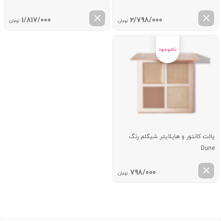
1/817/000
2/798/000
تومان
تومان
پالت کانتور و هایلایتر شیگلم رنگ
Dune
798/000
تومان