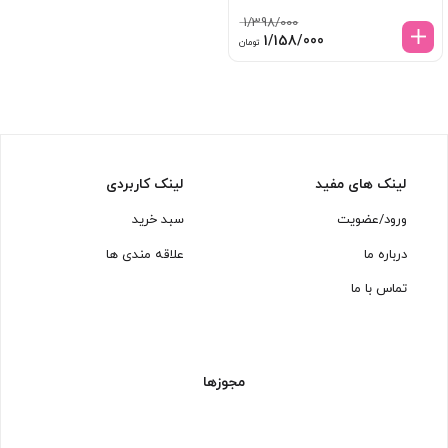
1/398/000
قیمت
قیمت
1/158/000
تومان
اصلی:
فعلی:
1/398/000 تومان
1/158/000 تومان.
بود.
لینک های مفید
لینک کاربردی
ورود/عضویت
سبد خرید
درباره ما
علاقه مندی ها
تماس با ما
مجوزها