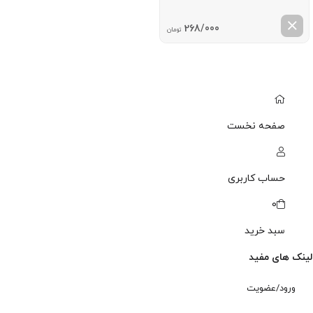
268/000
تومان
صفحه نخست
حساب کاربری
0
سبد خرید
لینک های مفید
ورود/عضویت