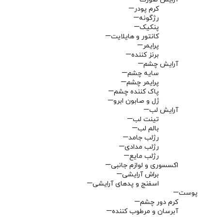
کرم پودر
رژگونه
پنکیک
کانتور و هایلایت
پرایمر
برنز کننده
آرایش چشم
سایه چشم
پرایمر چشم
پاک کننده چشم
ژل و صابون ابرو
آرایش لب
تینت لب
بالم لب
رژلب جامد
رژلب مدادی
رژلب مایع
اکسسوری و لوازم جانبی
براش آرایشی
اسفنج و پدهای آرایشی
پوست
کرم دور چشم
آبرسان و مرطوب کننده