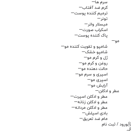
سرم ها
کرم ضد آفتاب
ترمیم کننده پوست
تونر
میسلار واتر
اسکراب صورت
پاک کننده پوست
مو
شامپو و تقویت کننده مو
شامپو خشک
ژل و کرم مو
روغن و کرم مو
حالت دهنده مو
اسپری و سرم مو
اسپری مو
آرایش مو
عطر و ادکلن
عطر و ادکلن اسپرت
عطر و ادکلن زنانه
عطر و ادکلن مردانه
بادی اسپلش
مام ضد تعریق
ورود / ثبت نام