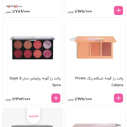
2/098/000
قیمت
قیم
1/789/000
1/628/000
تومان
تومان
اصلی:
فعل
2/098/000 تومان
89/000
بود.
پالت رژ گونه شیگلم رنگ Private
پالت رژ گونه رولوشن مدل Suger &
Spice
Cabana
2/302/000
1/628/000
تومان
تومان