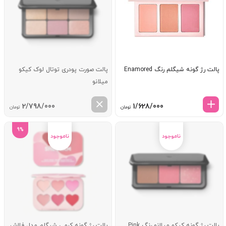
پالت رژ گونه شیگلم رنگ Enamored
پالت صورت پودری توتال لوک کیکو
میلانو
2/798/000
1/628/000
تومان
تومان
9%
پالت رژ گونه کیکو میلانو رنگ Pink
پالت رژ گونه کرمی شیگلم مدل فلاش