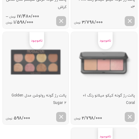
03
کراش
–
17/480/000
تومان
ice
1/598/000
3/798/000
تومان
تومان
ge:
ugh
0/000
پالت رژ گونه کیکو میلانو رنگ 01
پالت رژ گونه رولوشن مدل Golden
Sugar 2
Coral
598/000
2/798/000
تومان
تومان