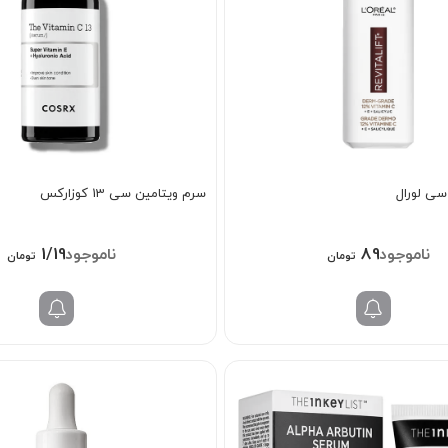
سی لورال
سرم ویتامین سی 13 کوزارکس
1/198/000
898/000
تومان
تومان