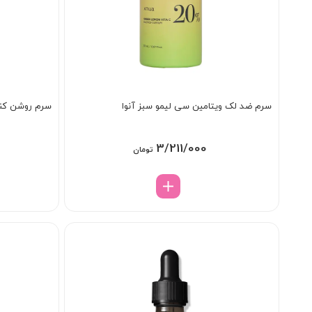
سرم ضد لک ویتامین سی لیمو سبز آنوا
سرم روشن کنند
3/211/000
تومان