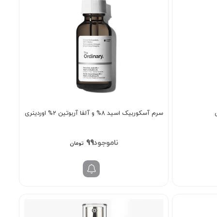
سرم آسکوربیک اسید 8% و آلفا آربوتین 2% اوردینری
998/000
تومان