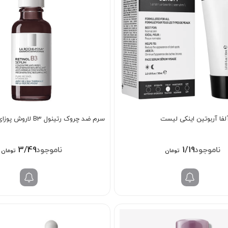
فا آربوتین اینکی لیست
سرم ضد چروک رتینول B3 لاروش پوزای
3/498/000
1/198/000
تومان
تومان