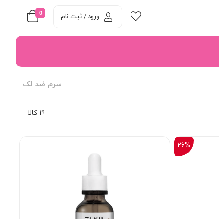
0
ورود / ثبت نام
سرم ضد لک
19 کالا
26%