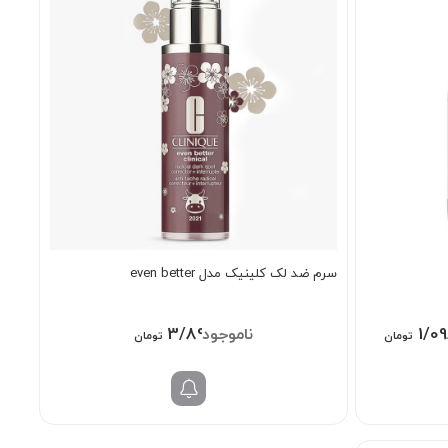
سرم ضد لک کلینیک مدل even better
Price
3/890/000
1/0
تومان
تومان
range:
1/098/000 تومان
through
3/698/000 تومان