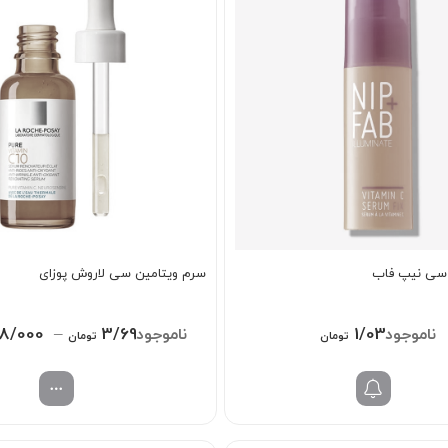
 سی نیپ فاب
سرم ویتامین سی لاروش پوزای
98/000
–
3/698/000
1/038/000
تومان
تومان