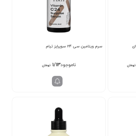
ی
سرم ویتامین سی 24 سوپرایز تیام
قیمت
1/138/000
تومان
تومان
فعلی:
2/308/0 تومان
1/698/000 تومان.