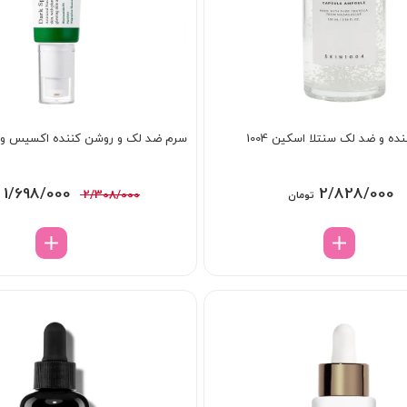
ه و ضد لک سنتلا اسکین 1004
سرم ضد لک و روشن کننده اکسیس وا
قیمت
1/698/000
2/828/000
2/308/000
تومان
اصلی:
00
بود.