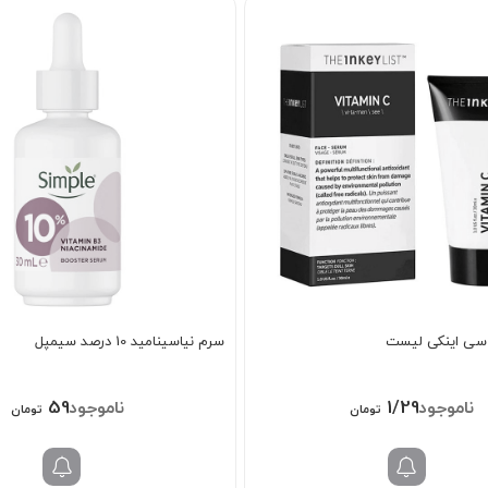
 سی اینکی لیست
سرم نیاسینامید 10 درصد سیمپل
598/000
1/298/000
تومان
تومان