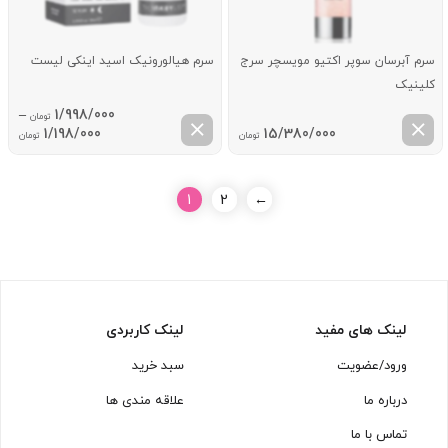
سرم آبرسان سوپر اکتیو مویسچر سرج
سرم هیالورونیک اسید اینکی لیست
کلینیک
–
1/998/000
تومان
ice
1/198/000
15/380/000
تومان
تومان
ge:
ugh
1
2
←
8/000
لینک های مفید
لینک کاربردی
ورود/عضویت
سبد خرید
درباره ما
علاقه مندی ها
تماس با ما