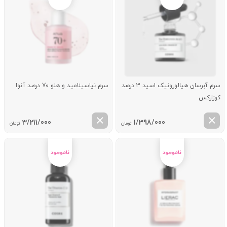
سرم آبرسان هیالورونیک اسید 3 درصد
سرم نیاسینامید و هلو 70 درصد آنوا
کوزارکس
3/211/000
1/398/000
تومان
تومان