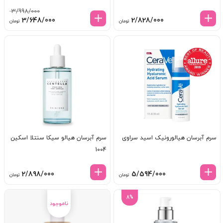
3/998/000
قیمت
قیم
3/648/000
2/828/000
تومان
تومان
اصلی:
فعل
3/998/000 تومان
8/000
بود.
سرم آبرسان هیالورونیک اسید سراوی
سرم آبرسان هیالو سیکا سنتلا اسکین
1004
2/898/000
5/594/000
تومان
تومان
8%