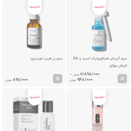
سرم آبرسان هیالورونیک اسید و B5
سرم رز هیپ اوردینری
لاروش پوزای
–
2/898/000
تومان
Price
898/000
948/000
تومان
تومان
range:
948/000 تومان
through
2/898/000 تومان