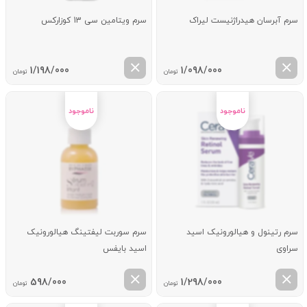
سرم آبرسان هیدراژنیست لیراک
سرم ویتامین سی 13 کوزارکس
1/198/000
1/098/000
تومان
تومان
سرم رتینول و هیالورونیک اسید
سرم سوربت لیفتینگ هیالورونیک
سراوی
اسید بایفس
598/000
1/298/000
تومان
تومان