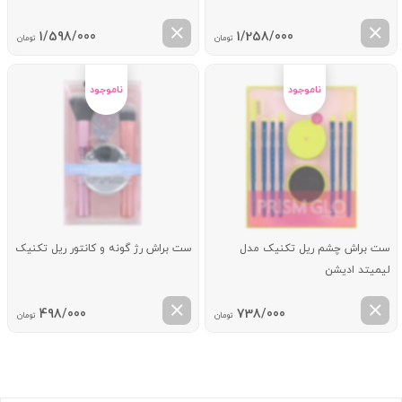
1/598/000
1/258/000
تومان
تومان
ست براش چشم ریل تکنیک مدل
ست براش رژ گونه و کانتور ریل تکنیک
لیمیتد ادیشن
498/000
738/000
تومان
تومان