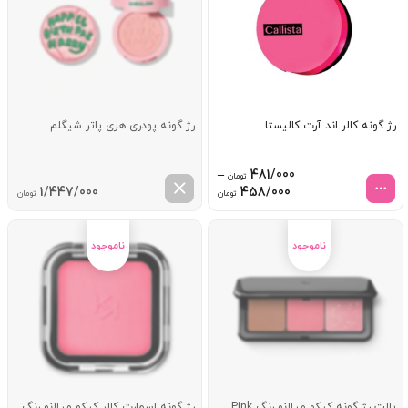
رژ گونه کالر اند آرت کالیستا
رژ گونه پودری هری پاتر شیگلم
–
481/000
تومان
Price
1/447/000
458/000
تومان
تومان
range:
458/000 تومان
through
481/000 تومان
پالت رژ گونه کیکو میلانو رنگ Pink
رژ گونه اسمارت کالر کیکو میلانو رنگ