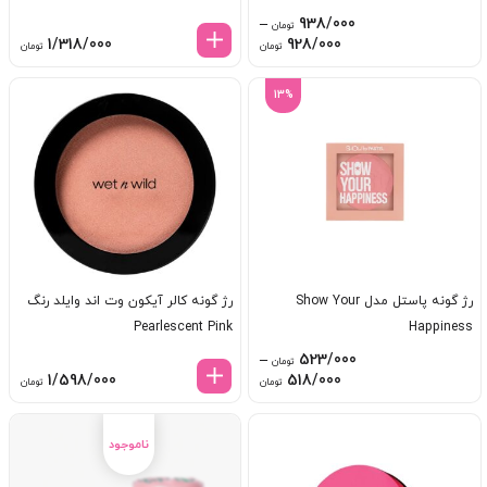
–
938/000
تومان
Price
1/318/000
928/000
تومان
تومان
range:
928/000 تومان
13%
through
938/000 تومان
رژ گونه پاستل مدل Show Your
رژ گونه کالر آیکون وت اند وایلد رنگ
Pearlescent Pink
Happiness
–
523/000
تومان
Price
1/598/000
518/000
تومان
تومان
range:
518/000 تومان
through
523/000 تومان