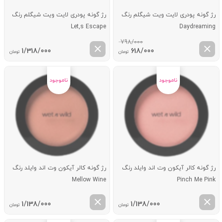
رژ گونه پودری لایت ویت شیگلم رنگ
رژ گونه پودری لایت ویت شیگلم رنگ
Let,s Escape
Daydreaming
798/000
قیمت
قیمت
1/318/000
618/000
تومان
تومان
اصلی:
فعلی:
798/000 تومان
618/000 تومان.
بود.
رژ گونه کالر آیکون وت اند وایلد رنگ
رژ گونه کالر آیکون وت اند وایلد رنگ
Mellow Wine
Pinch Me Pink
1/138/000
1/138/000
تومان
تومان