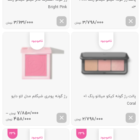
Bright Pink
03
3/631/000
3/798/000
تومان
تومان
پالت رژ گونه کیکو میلانو رنگ 01
رژ گونه پودری شیگلم مدل لاو دایو
Coral
–
7/850/000
تومان
ice
458/000
2/798/000
تومان
تومان
ge:
23%
23%
ugh