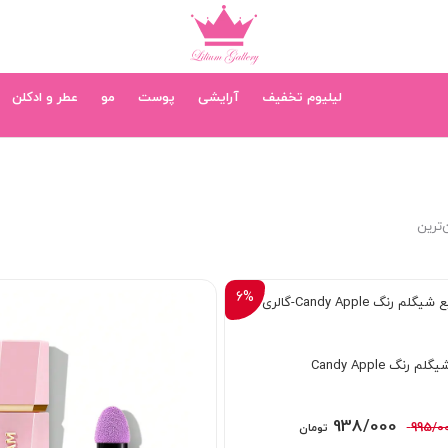
لیلیوم تخفیف
آرایشی
پوست
مو
عطر و ادکلن
‌ترین
6%
رنگ Candy Apple
قیمت
قیمت
938/000
995/0
تومان