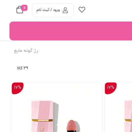
0
ورود / ثبت نام
رژ گونه مایع
29 کالا
17%
17%