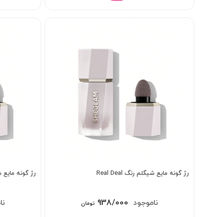
بود.
رژ گونه مایع شیگلم رنگ Real Deal
رژ گونه مایع شیگلم
قیمت
قیمت
938/000
00
995/000
تومان
اصلی:
فعلی: