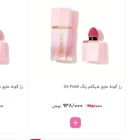
رژ گونه مایع شیگلم رنگ On Point
رژ گونه مایع شیگلم 
قیمت
قیمت
938/000
00
995/000
تومان
اصلی:
فعلی:
995/000 تومان
938/000 تومان.
بود.