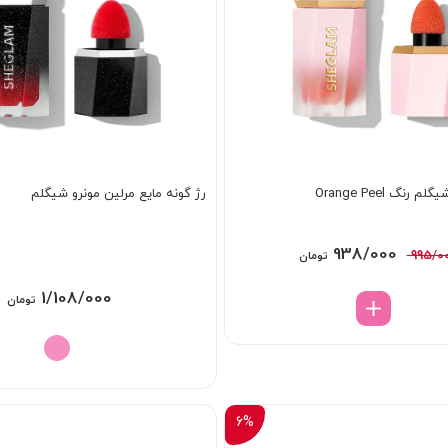
رنگ Orange Peel
رژ گونه مایع مرلین مونرو شیگلم
قیمت
قیمت
938/000
995/0
تومان
اصلی:
فعلی:
1/108/000
تومان
995/000 تومان
938/000 تومان.
بود.
6%