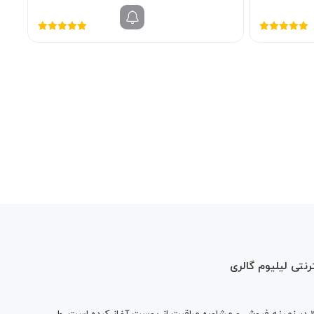
ومان
938/000 تومان.
نمره
5.00
از
نمره
5.00
از
5
5
رنتی لیلیوم گالری