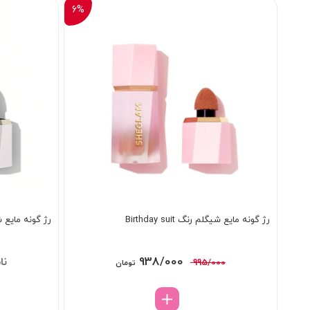
6%
رژ گونه مایع شیگلم رنگ Birthday suit
رژ گونه مایع شیگلم
قیمت
قیمت
938/000
00
995/000
تومان
اصلی:
فعلی:
995/000 تومان
938/000 تومان.