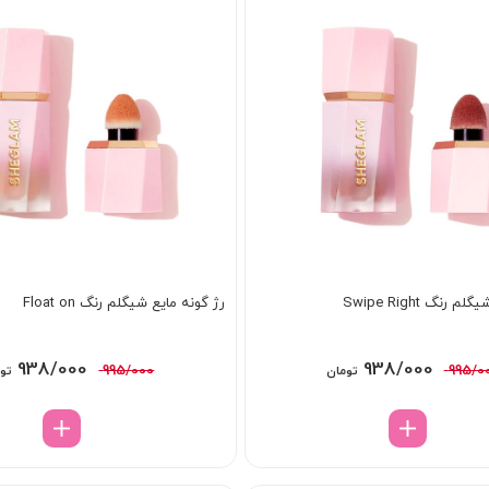
رنگ Swipe Right
رژ گونه مایع شیگلم رنگ Float on
قیمت
قیمت
قیمت
938/000
938/000
995/000
995/0
تومان
تو
اصلی:
فعلی:
اصلی:
995/000 تومان
938/000 تومان.
995/000 ت
بود.
بود.