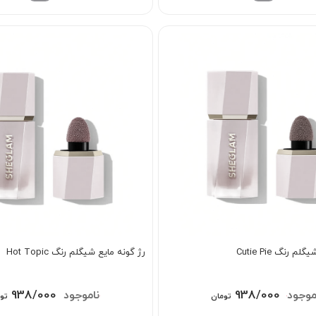
بود.
بود.
 رنگ Cutie Pie
رژ گونه مایع شیگلم رنگ Hot Topic
قیمت
قیمت
قیمت
938/000
938/000
995/000
995/0
تومان
تو
اصلی:
فعلی:
اصلی: