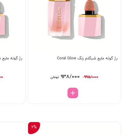
رژ گونه مایع شیگلم رنگ Coral Glow
رژ گونه مایع شیگلم 
قیمت
قیمت
938/000
00
995/000
تومان
اصلی:
فعلی:
995/000 تومان
938/000 تومان.
بود.
6%