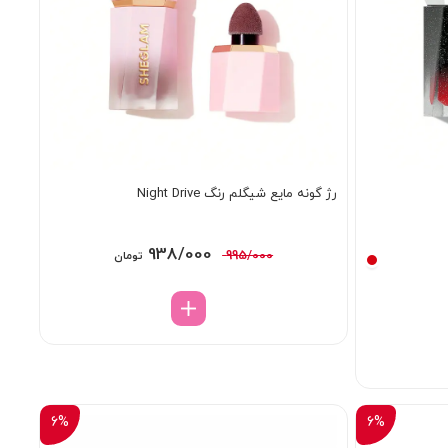
رژ گونه مایع شیگلم رنگ Night Drive
قیمت
قیمت
938/000
995/000
تومان
اصلی:
فعلی:
995/000 تومان
938/000 تومان.
بود.
6%
6%