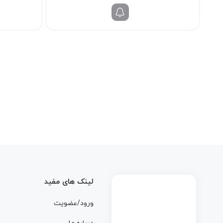
995/000 تومان
938/000 تومان.
بود.
لینک های مفید
ورود/عضویت