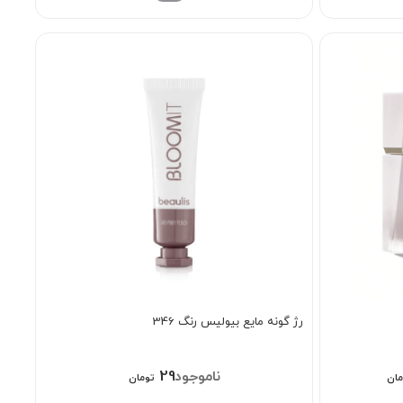
رژ گونه مایع بیولیس رنگ 346
قیمت
298/000
مان
تومان
فعلی: