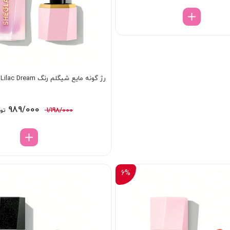
اصلی:
فعلی:
995/000 تومان
938/000 تومان.
بود.
رژ گونه مایع شیگلم رنگ Lilac Dream
قیمت
989/000
1/198/000
تو
اصلی:
98/000
بود.
6%