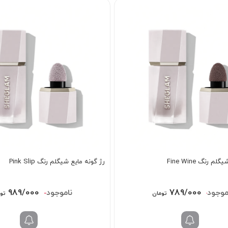
 رنگ Fine Wine
رژ گونه مایع شیگلم رنگ Pink Slip
قیمت
قیمت
قیمت
989/000
789/000
1/198/000
898/0
تومان
تو
اصلی:
فعلی:
اصلی:
898/000 تومان
789/000 تومان.
98/000