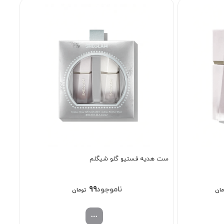
ست هدیه فستیو گلو شیگلم
قیمت
998/000
مان
تومان
فعلی:
1/1 تومان
989/000 تومان.