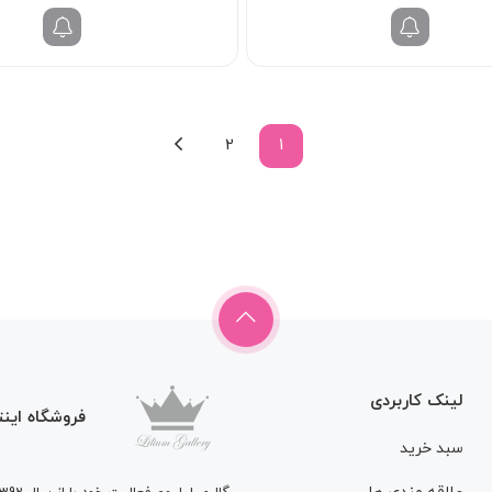
995/000 تومان
938/000 تومان.
995/000 ت
بود.
بود.
2
1
لینک کاربردی
فروشگاه اینت
سبد خرید