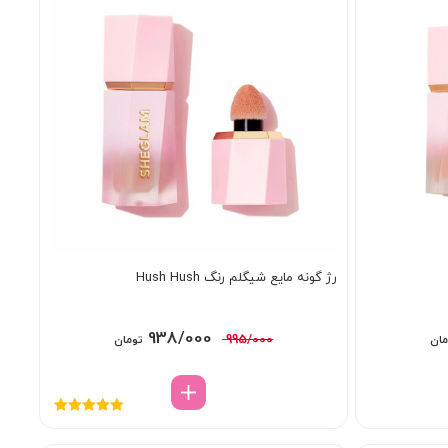
رژ گونه مایع شیگلم رنگ Hush Hush
قیمت
قیمت
قیمت
938/000
995/000
مان
تومان
فعلی:
اصلی:
فعلی:
ومان
938/000 تومان.
995/000 تومان
938/000 تومان.
بود.
نمره
5.00
از
5