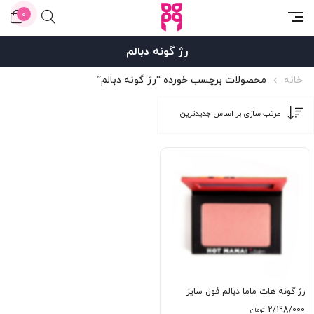
0
رژ گونه دبالم
خانه
محصولات برچسب خورده “رژ گونه دبالم”
رژ گونه هات ماما دبالم فول سایز
2/198/000
تومان