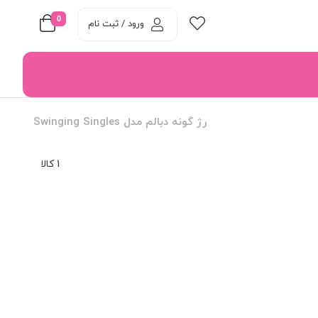
0
ورود / ثبت نام
رژ گونه دبالم مدل Swinging Singles
1 کالا