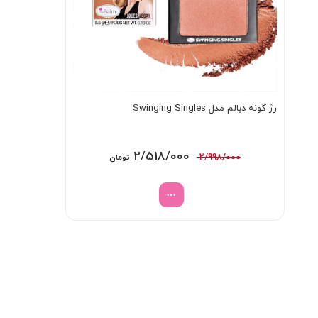
رژ گونه دبالم مدل Swinging Singles
قیمت
قیمت
2/518/000
2/998/000
تومان
اصلی:
فعلی:
2/998/000 تومان
2/518/000 تومان.
بود.