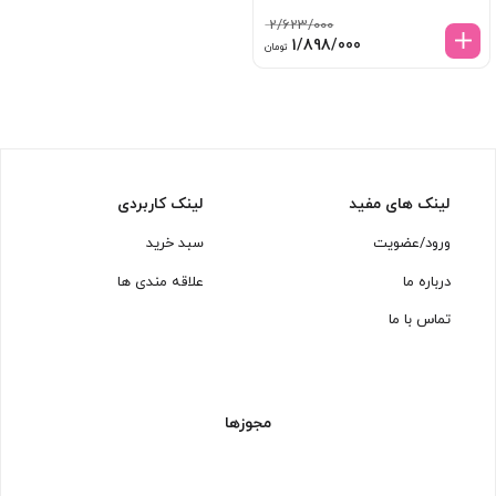
2/623/000
قیمت
قیمت
1/898/000
تومان
اصلی:
فعلی:
2/623/000 تومان
1/898/000 تومان.
بود.
لینک های مفید
لینک کاربردی
ورود/عضویت
سبد خرید
درباره ما
علاقه مندی ها
تماس با ما
مجوزها