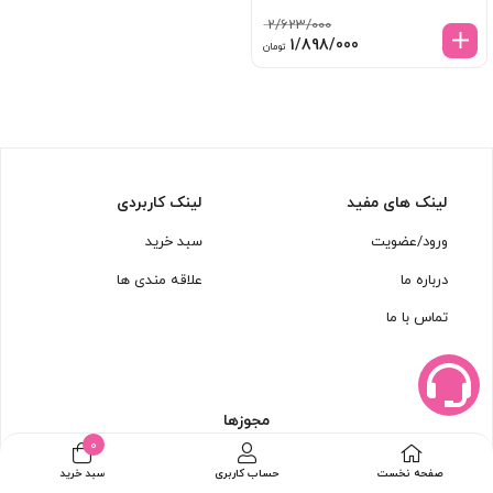
2/623/000
قیمت
قیمت
1/898/000
تومان
اصلی:
فعلی:
2/623/000 تومان
1/898/000 تومان.
بود.
لینک های مفید
لینک کاربردی
ورود/عضویت
سبد خرید
درباره ما
علاقه مندی ها
تماس با ما
مجوزها
0
صفحه نخست
حساب کاربری
سبد خرید