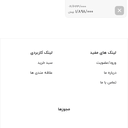
2/623/000
قیمت
قیمت
1/898/000
تومان
اصلی:
فعلی:
2/623/000 تومان
1/898/000 تومان.
بود.
لینک های مفید
لینک کاربردی
ورود/عضویت
سبد خرید
درباره ما
علاقه مندی ها
تماس با ما
مجوزها