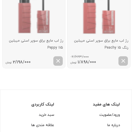
رژ لب مایع براق سوپر استی میبلین
رژ لب مایع براق سوپر استی میبلین
رنگ 15 Peachy
115 Peppy
2/623/000
قیمت
قیمت
2/198/000
1/898/000
تومان
تومان
اصلی:
فعلی:
2/623/000 تومان
1/898/000 تومان.
بود.
لینک های مفید
لینک کاربردی
ورود/عضویت
سبد خرید
درباره ما
علاقه مندی ها