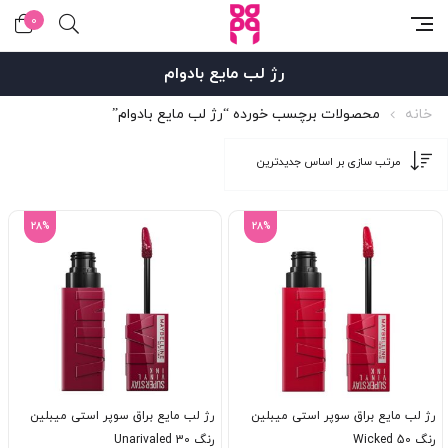
0
رژ لب مایع بادوام
خانه
محصولات برچسب خورده “رژ لب مایع بادوام”
28%
28%
رژ لب مایع براق سوپر استی میبلین
رژ لب مایع براق سوپر استی میبلین
رنگ 50 Wicked
رنگ 30 Unarivaled