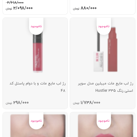
2/618/000
قیمت
قیم
2/098/000
880/000
تومان
تومان
اصلی:
فعل
2/618/000 تومان
98/000
بود.
رژ لب مایع مات میبلین مدل سوپر
رژ لب مایع مات و با دوام پاستل کد
استی رنگ Hustler 335
48
298/000
1/738/000
تومان
تومان