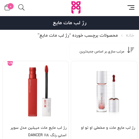
0
رژ لب مات مایع
خانه
محصولات برچسب خورده “رژ لب مات مایع”
20%
رژ لب مایع مات و مخملی او تو او
رژ لب مایع مات میبلین مدل سوپر
استی رنگ DANCER 118