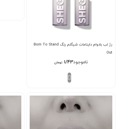
رژ لب بادوام داینامات شیگلم رنگ Born To Stand
Out
1/438/000
تومان