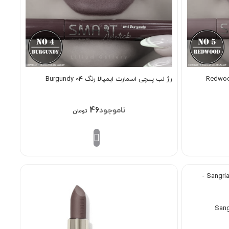
رژ لب پیچی اسمارت ایمپالا رنگ Burgundy 04
468/000
تومان