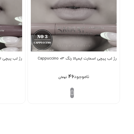
رژ لب پیچی اسمارت ایمپالا رنگ Cappuccino 03
رژ لب پیچی اسمارت 
468/000
تومان