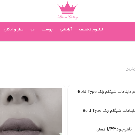
لیلیوم تخفیف
آرایشی
پوست
مو
عطر و ادکلن
‌ترین
امات شیگلم رنگ Bold Type
1/438/000
تومان