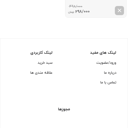
498/000
قیمت
قیمت
298/000
تومان
اصلی:
فعلی:
498/000 تومان
298/000 تومان.
بود.
لینک های مفید
لینک کاربردی
ورود/عضویت
سبد خرید
درباره ما
علاقه مندی ها
تماس با ما
مجوزها