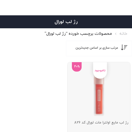
رژ لب لورال
خانه
محصولات برچسب خورده “رژ لب لورال”
40%
رژ لب مایع اولترا مات لورال کد 826