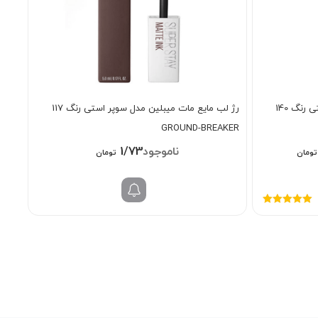
رژ لب مایع مات میبلین مدل سوپر استی رنگ 140
رژ لب مایع مات میبلین مدل سوپر استی رنگ 117
GROUND-BREAKER
قیمت
1/738/000
تومان
تومان
فعلی:
2/6 تومان
2/098/000 تومان.
نمره
5.00
از
5