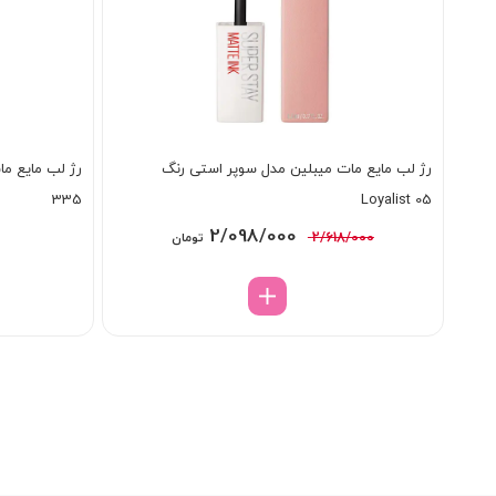
رژ لب مایع مات میبلین مدل سوپر استی رنگ
335
Loyalist 05
قیمت
قیمت
2/098/000
2/618/000
تومان
اصلی:
فعلی:
2/618/000 تومان
2/098/000 تومان.
بود.