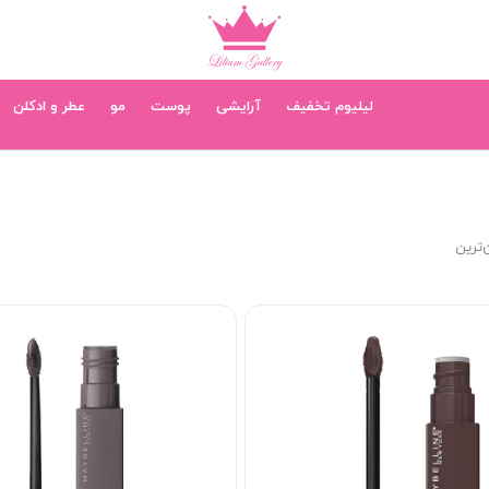
لیلیوم تخفیف
آرایشی
پوست
مو
عطر و ادکلن
‌ترین