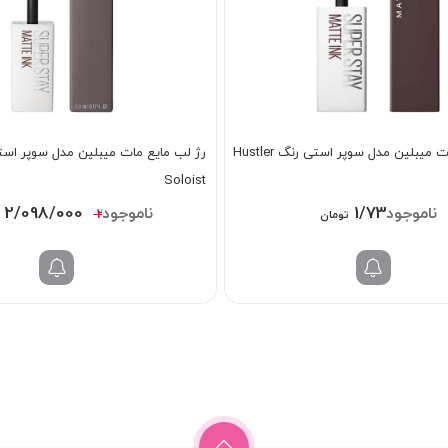
رژ لب مایع مات میبلین مدل سوپر استی رنگ Hustler
Soloist
قیمت
2/098/000
1/738/000
2/618/000
تومان
اصلی:
18/000
بود.