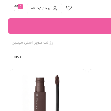
0
ورود / ثبت نام
رژ لب سوپر استی میبلین
4 کالا