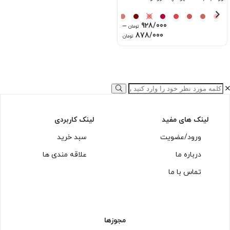
–
928/000
تومان
Price
878/000
تومان
range:
878/000 تومان
through
928/000 تومان
لینک های مفید
لینک کاربردی
ورود/عضویت
سبد خرید
درباره ما
علاقه مندی ها
تماس با ما
مجوزها