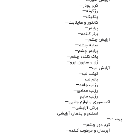
کرم پودر
رژگونه
پنکیک
کانتور و هایلایت
پرایمر
برنز کننده
آرایش چشم
سایه چشم
پرایمر چشم
پاک کننده چشم
ژل و صابون ابرو
آرایش لب
تینت لب
بالم لب
رژلب جامد
رژلب مدادی
رژلب مایع
اکسسوری و لوازم جانبی
براش آرایشی
اسفنج و پدهای آرایشی
پوست
کرم دور چشم
آبرسان و مرطوب کننده