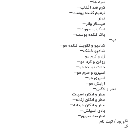
سرم ها
کرم ضد آفتاب
ترمیم کننده پوست
تونر
میسلار واتر
اسکراب صورت
پاک کننده پوست
مو
شامپو و تقویت کننده مو
شامپو خشک
ژل و کرم مو
روغن و کرم مو
حالت دهنده مو
اسپری و سرم مو
اسپری مو
آرایش مو
عطر و ادکلن
عطر و ادکلن اسپرت
عطر و ادکلن زنانه
عطر و ادکلن مردانه
بادی اسپلش
مام ضد تعریق
ورود / ثبت نام