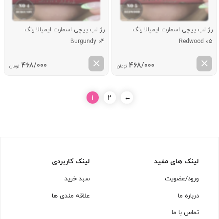
رژ لب پیچی اسمارت ایمپالا رنگ
رژ لب پیچی اسمارت ایمپالا رنگ
Burgundy 04
Redwood 05
468/000
468/000
تومان
تومان
1
2
←
لینک های مفید
لینک کاربردی
ورود/عضویت
سبد خرید
درباره ما
علاقه مندی ها
تماس با ما