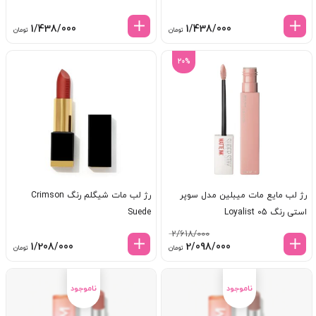
1/438/000
1/438/000
تومان
تومان
20%
رژ لب مایع مات میبلین مدل سوپر
رژ لب مات شیگلم رنگ Crimson
استی رنگ Loyalist 05
Suede
2/618/000
قیمت
قیمت
1/208/000
2/098/000
تومان
تومان
اصلی:
فعلی:
2/618/000 تومان
2/098/000 تومان.
بود.