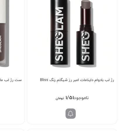
رژ لب بادوام داینامات امبر رز شیگلم رنگ Bliss
ست رژ لب مایع ما
1/518/000
تومان