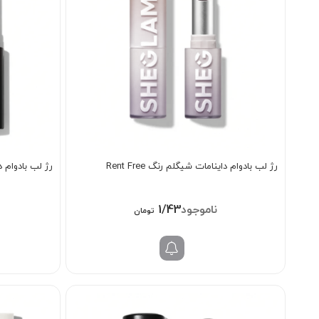
رژ لب بادوام داینامات شیگلم رنگ Rent Free
رژ لب بادوام دای
1/438/000
تومان