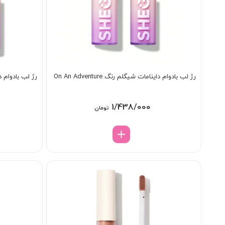
رژ لب بادوام داینامات شیگلم رنگ On An Adventure
رژ لب بادوام داینا
1/438/000
تومان