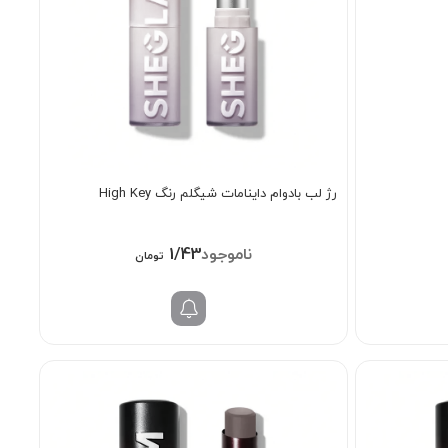
رژ لب بادوام داینامات شیگلم رنگ High Key
1/438/000
تومان