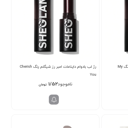
رژ لب بادوام داینامات امبر رز شیگلم رنگ My
رژ لب بادوام داینامات امبر رز شیگلم رنگ Cherish
You
1/528/000
تومان