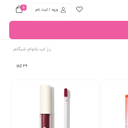
0
ورود / ثبت نام
رژ لب بادوام شیگلم
29 کالا