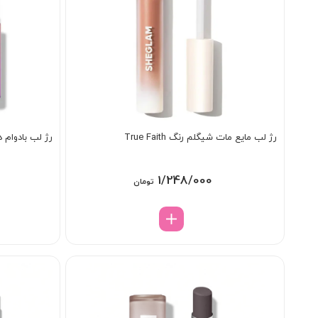
رژ لب مایع مات شیگلم رنگ True Faith
رژ لب بادوام داین
1/248/000
تومان