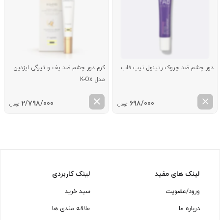
دور چشم ضد چروک رتینول نیپ فاب
کرم دور چشم ضد پف و تیرگی ایزدین
مدل K-Ox
2/798/000
698/000
تومان
تومان
لینک های مفید
لینک کاربردی
ورود/عضویت
سبد خرید
درباره ما
علاقه مندی ها